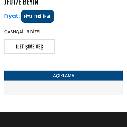
JF017E BEYİN
Fiyat:
FİYAT TEKİLİF AL
QASHQAİ 1.6 DİZEL
İLETIŞIME GEÇ
AÇIKLAMA