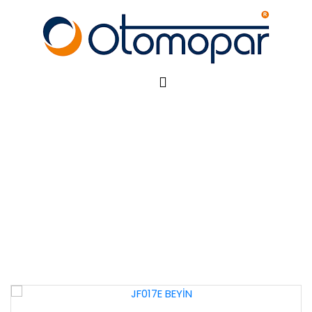
JF017E BEYİN
Anasayfa
OTOMATİK ŞANZIMAN
JF017E BEYİN